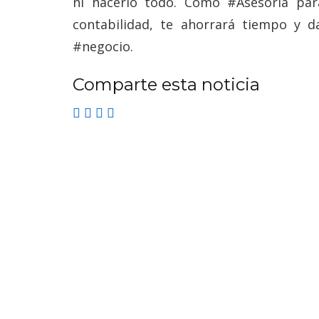
ni hacerlo todo. Como #Asesoría pa
contabilidad, te ahorrará tiempo y 
#negocio.
Comparte esta noticia
todoseandara